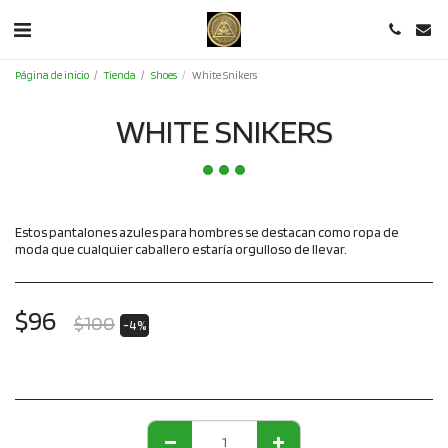
Página de inicio
Tienda
Shoes
White Snikers
WHITE SNIKERS
Estos pantalones azules para hombres se destacan como ropa de
moda que cualquier caballero estaría orgulloso de llevar.
$
96
$
100
-4%